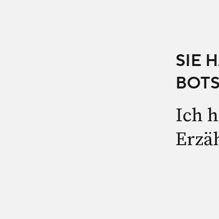
SIE 
BOTS
Ich h
Erzä