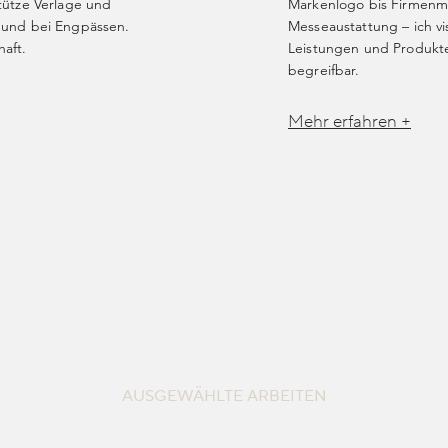
tütze Verlage und
Markenlogo bis Firmenma
 und bei Engpässen.
Messeaustattung – ich vis
aft.
Leistungen und Produkt
begreifbar.
Mehr erfahren +
AUSGEWÄHLTE ARBEITEN