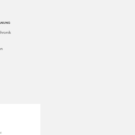
LANUNG
hronik
en