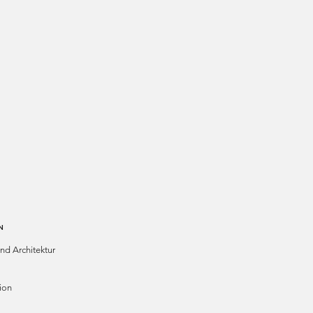
N
d Architektur
ion